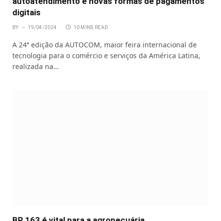
autoatendimento e novas formas de pagamentos
digitais
BY
19/04/2024
10 MINS READ
A 24ª edição da AUTOCOM, maior feira internacional de
tecnologia para o comércio e serviços da América Latina,
realizada na…
BR 163 é vital para a agropecuária