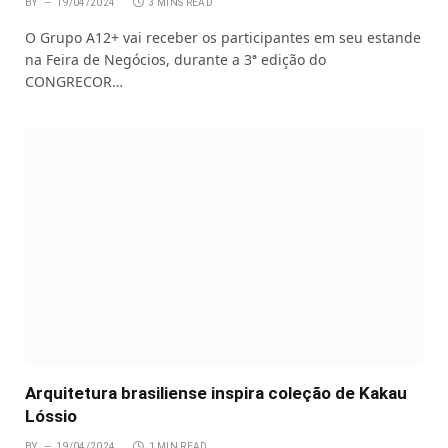
BY
19/04/2024
3 MINS READ
O Grupo A12+ vai receber os participantes em seu estande
na Feira de Negócios, durante a 3ª edição do
CONGRECOR…
Arquitetura brasiliense inspira coleção de Kakau
Lóssio
BY
19/04/2024
1 MIN READ