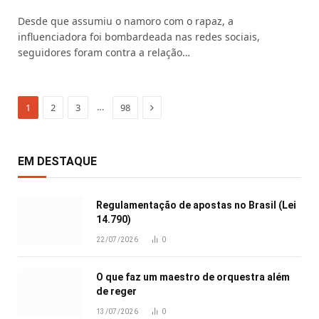
Desde que assumiu o namoro com o rapaz, a
influenciadora foi bombardeada nas redes sociais,
seguidores foram contra a relação…
Next
…
1
2
3
98
EM DESTAQUE
Regulamentação de apostas no Brasil (Lei
14.790)
22/07/2026
0
O que faz um maestro de orquestra além
de reger
13/07/2026
0