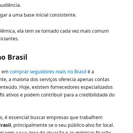
audiência.
ar a uma base inicial consistente.
lêmica, ela tem se tornado cada vez mais comum
iciantes.
o Brasil
a em
comprar seguidores reais no Brasil
é a
te, a maioria dos serviços oferecia apenas contas
onteúdo. Hoje, existem fornecedores especializados
is ativos e podem contribuir para a credibilidade do
res, é essencial buscar empresas que trabalhem
rasil
, principalmente se o seu público-alvo for local.
el com a sua área de atuação e as métricas ficarão