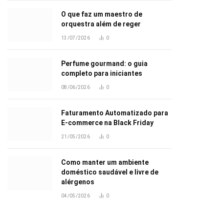
O que faz um maestro de
orquestra além de reger
13/07/2026
0
Perfume gourmand: o guia
completo para iniciantes
08/06/2026
0
Faturamento Automatizado para
E-commerce na Black Friday
21/05/2026
0
Como manter um ambiente
doméstico saudável e livre de
alérgenos
04/05/2026
0