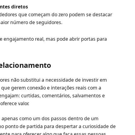
ntes diretos
dedores que começam do zero podem se destacar
maior número de seguidores.
te engajamento real, mas pode abrir portas para
relacionamento
ores não substitui a necessidade de investir em
es que gerem conexão e interações reais com a
 engajam: curtidas, comentários, salvamentos e
ferece valor.
es apenas como um dos passos dentro de um
mo ponto de partida para despertar a curiosidade de
ente para oferecer algo que faça essas pessoas