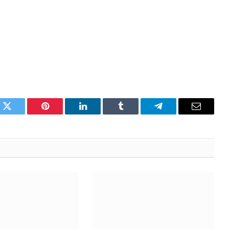
k
Twitter
Pinterest
LinkedIn
Tumblr
Telegram
Email