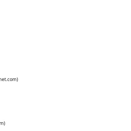
onet.com)
om)