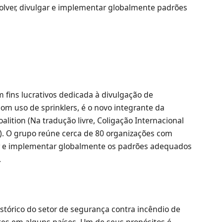
volver, divulgar e implementar globalmente padrões
o
em fins lucrativos dedicada à divulgação de
om uso de sprinklers, é o novo integrante da
oalition (Na tradução livre, Coligação Internacional
. O grupo reúne cerca de 80 organizações com
gar e implementar globalmente os padrões adequados
o.
stórico do setor de segurança contra incêndio de
tes em alguns países. Um de seus propósitos é