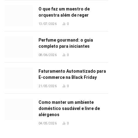
O que faz um maestro de
orquestra além de reger
13/07/2026
0
Perfume gourmand: o guia
completo para iniciantes
08/06/2026
0
Faturamento Automatizado para
E-commerce na Black Friday
21/05/2026
0
Como manter um ambiente
doméstico saudável e livre de
alérgenos
04/05/2026
0