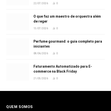
22/07/2026
0
O que faz um maestro de orquestra além
de reger
13/07/2026
0
Perfume gourmand: o guia completo para
iniciantes
08/06/2026
0
Faturamento Automatizado para E-
commerce na Black Friday
21/05/2026
0
QUEM SOMOS