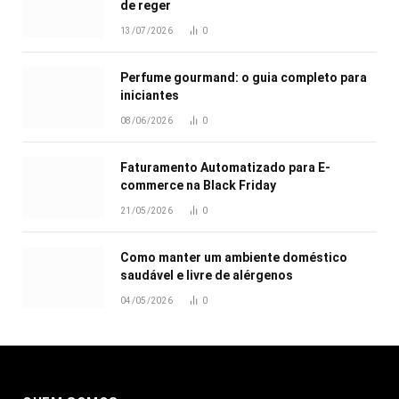
de reger
13/07/2026
0
Perfume gourmand: o guia completo para
iniciantes
08/06/2026
0
Faturamento Automatizado para E-
commerce na Black Friday
21/05/2026
0
Como manter um ambiente doméstico
saudável e livre de alérgenos
04/05/2026
0