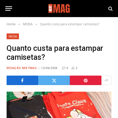
Home
MODA
Quanto custa para estampar camisetas?
»
»
MODA
Quanto custa para estampar
camisetas?
REDAÇÃO NEXTMAG
12/06/2024
0
2