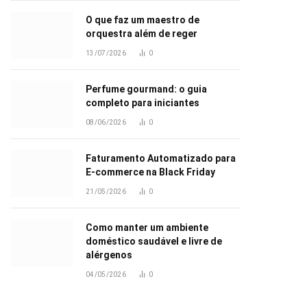
O que faz um maestro de
orquestra além de reger
13/07/2026
0
Perfume gourmand: o guia
completo para iniciantes
08/06/2026
0
Faturamento Automatizado para
E-commerce na Black Friday
21/05/2026
0
Como manter um ambiente
doméstico saudável e livre de
alérgenos
04/05/2026
0