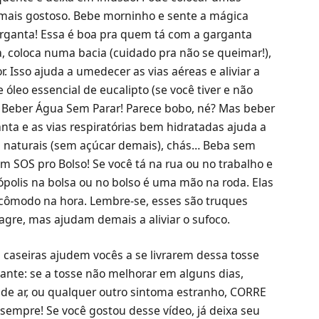
 mais gostoso. Bebe morninho e sente a mágica
arganta! Essa é boa pra quem tá com a garganta
 coloca numa bacia (cuidado pra não se queimar!),
. Isso ajuda a umedecer as vias aéreas e aliviar a
 óleo essencial de eucalipto (se você tiver e não
da: Beber Água Sem Parar! Parece bobo, né? Mas beber
ta e as vias respiratórias bem hidratadas ajuda a
cos naturais (sem açúcar demais), chás… Beba sem
Um SOS pro Bolso! Se você tá na rua ou no trabalho e
rópolis na bolsa ou no bolso é uma mão na roda. Elas
 incômodo na hora. Lembre-se, esses são truques
lagre, mas ajudam demais a aliviar o sufoco.
s caseiras ajudem vocês a se livrarem dessa tosse
ante: se a tosse não melhorar em alguns dias,
a de ar, ou qualquer outro sintoma estranho, CORRE
empre! Se você gostou desse vídeo, já deixa seu