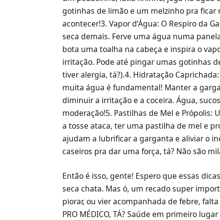
gotinhas de limão e um melzinho pra ficar
acontecer!3. Vapor d’Água: O Respiro da G
seca demais. Ferve uma água numa panela,
bota uma toalha na cabeça e inspira o vapor
irritação. Pode até pingar umas gotinhas de
tiver alergia, tá?).4. Hidratação Capricha
muita água é fundamental! Manter a gargan
diminuir a irritação e a coceira. Água, su
moderação!5. Pastilhas de Mel e Própolis: 
a tosse ataca, ter uma pastilha de mel e p
ajudam a lubrificar a garganta e aliviar o
caseiros pra dar uma força, tá? Não são mi
Então é isso, gente! Espero que essas dica
seca chata. Mas ó, um recado super import
piorar, ou vier acompanhada de febre, falt
PRO MÉDICO, TÁ? Saúde em primeiro lugar s