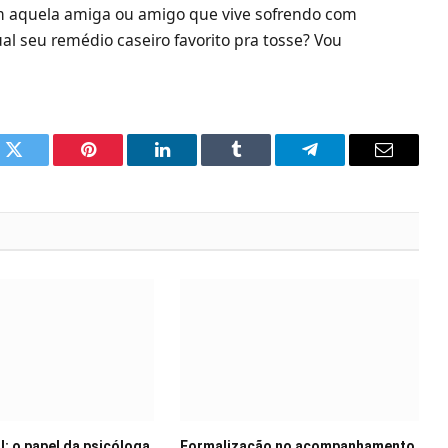
com aquela amiga ou amigo que vive sofrendo com
al seu remédio caseiro favorito pra tosse? Vou
k
Twitter
Pinterest
LinkedIn
Tumblr
Telegram
Email
: o papel da psicóloga
Formalização no acompanhamento