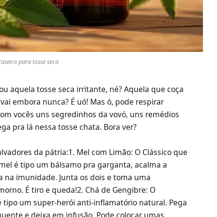
aseiro para tosse seca
u aquela tosse seca irritante, né? Aquela que coça
 vai embora nunca? É uó! Mas ó, pode respirar
 com vocês uns segredinhos da vovó, uns remédios
a pra lá nessa tosse chata. Bora ver?
lvadores da pátria:1. Mel com Limão: O Clássico que
 mel é tipo um bálsamo pra garganta, acalma a
rça na imunidade. Junta os dois e toma uma
orno. É tiro e queda!2. Chá de Gengibre: O
tipo um super-herói anti-inflamatório natural. Pega
 quente e deixa em infusão. Pode colocar umas