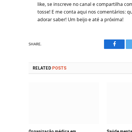
like, se inscreve no canal e compartilha 
tosse! E me conta aqui nos comentários: qu
adorar saber! Um beijo e até a próxima!
SHARE.
Faceboo
RELATED
POSTS
Organização médica em
Saúde mental