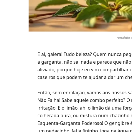
remédio c
E aí, galera! Tudo beleza? Quem nunca pego
a garganta, não sai nada e parece que não
aliviado, porque hoje eu vim compartilhar
caseiros que podem te ajudar a dar um cheg
Então, sem enrolação, vamos aos nossos sa
Não Falha! Sabe aquele combo perfeito? O
irritação. E o limão, ah, o limão dá uma fo
colherada pura, ou mistura num chazinho m
Esquenta-Garganta Poderoso! O gengibre é 
um pedacinho, fatia fininho, joga na água