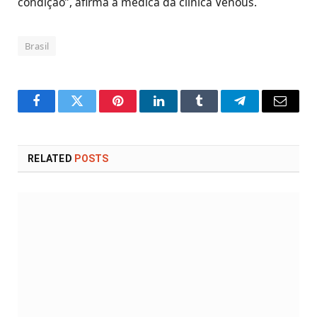
condição”, afirma a médica da clínica Venous.
Brasil
Facebook
Twitter
Pinterest
LinkedIn
Tumblr
Telegram
Email
RELATED
POSTS