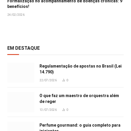
Formalização no acompanhamento de doenças crônicas: 9
benefícios!
24/02/2026
EM DESTAQUE
Regulamentação de apostas no Brasil (Lei
14.790)
22/07/2026
0
O que faz um maestro de orquestra além
de reger
13/07/2026
0
Perfume gourmand: o guia completo para
iniciantes