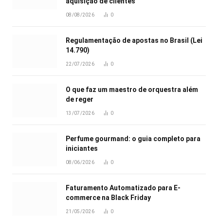
aquisição de clientes
08/08/2026
0
Regulamentação de apostas no Brasil (Lei
14.790)
22/07/2026
0
O que faz um maestro de orquestra além
de reger
13/07/2026
0
Perfume gourmand: o guia completo para
iniciantes
08/06/2026
0
Faturamento Automatizado para E-
commerce na Black Friday
21/05/2026
0