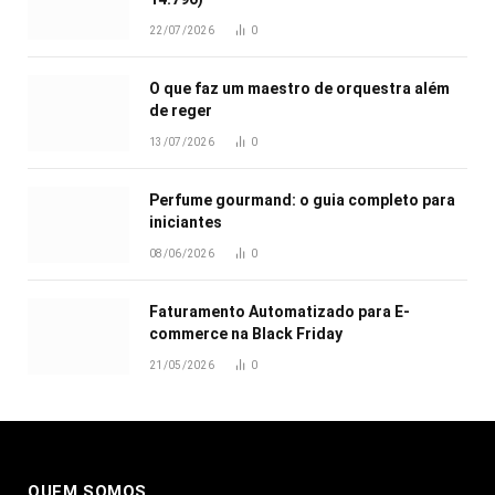
22/07/2026
0
O que faz um maestro de orquestra além
de reger
13/07/2026
0
Perfume gourmand: o guia completo para
iniciantes
08/06/2026
0
Faturamento Automatizado para E-
commerce na Black Friday
21/05/2026
0
QUEM SOMOS