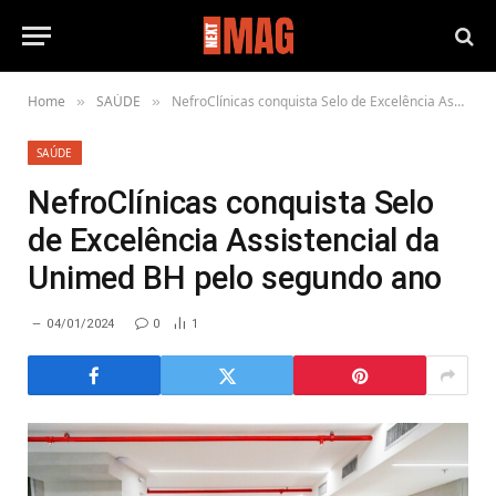
Home
SAÚDE
NefroClínicas conquista Selo de Excelência Assistencial da Unimed BH pelo segundo ano
»
»
SAÚDE
NefroClínicas conquista Selo
de Excelência Assistencial da
Unimed BH pelo segundo ano
04/01/2024
0
1