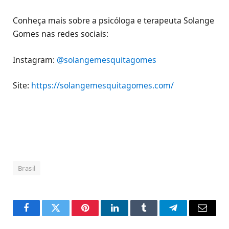
Conheça mais sobre a psicóloga e terapeuta Solange
Gomes nas redes sociais:
Instagram:
@solangemesquitagomes
Site:
https://solangemesquitagomes.com/
Brasil
Facebook
Twitter
Pinterest
LinkedIn
Tumblr
Telegram
Email