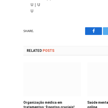
U | U
U
SHARE.
Faceboo
RELATED
POSTS
Organização médica em
Saúde mental
tratamentos: 9 pontos cruciais!
online