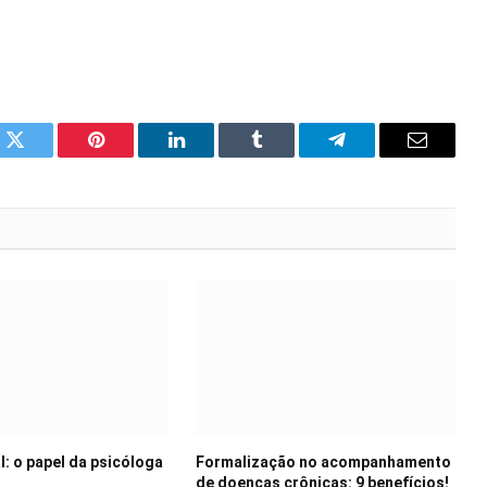
k
Twitter
Pinterest
LinkedIn
Tumblr
Telegram
Email
: o papel da psicóloga
Formalização no acompanhamento
de doenças crônicas: 9 benefícios!