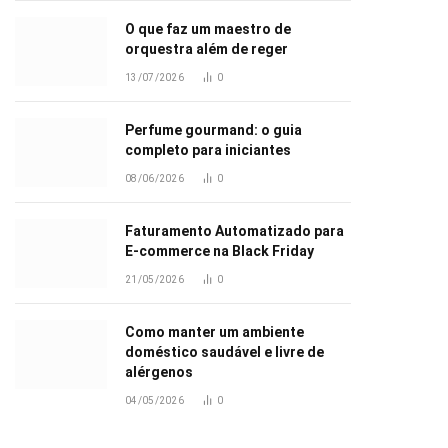
O que faz um maestro de
orquestra além de reger
13/07/2026
0
Perfume gourmand: o guia
completo para iniciantes
08/06/2026
0
Faturamento Automatizado para
E-commerce na Black Friday
21/05/2026
0
Como manter um ambiente
doméstico saudável e livre de
alérgenos
04/05/2026
0