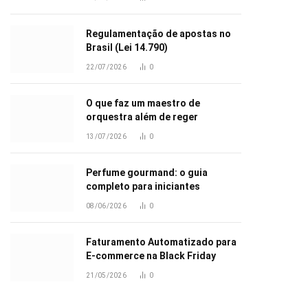
Regulamentação de apostas no
Brasil (Lei 14.790)
22/07/2026
0
O que faz um maestro de
orquestra além de reger
13/07/2026
0
Perfume gourmand: o guia
completo para iniciantes
08/06/2026
0
Faturamento Automatizado para
E-commerce na Black Friday
21/05/2026
0