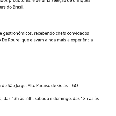
ados produtores, e de uma seleção de drinques
rs do Brasil.
s e gastronômicos, recebendo chefs convidados
 De Roure, que elevam ainda mais a experiência
a de São Jorge, Alto Paraíso de Goiás – GO
, das 13h às 23h; sábado e domingo, das 12h às às