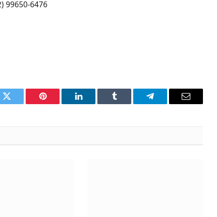
2) 99650-6476
k
Twitter
Pinterest
LinkedIn
Tumblr
Telegram
Email